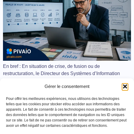
En bref : En situation de crise, de fusion ou de
restructuration, le Directeur des Systèmes d’Information
(DSI) de transition n’a pas le temps de mener un audit
Gérer le consentement
traditionnel sur plusieurs mois. Découvrez la méthode
chirurgicale pour cartographier les risques et poser un
Pour offrir les meilleures expériences, nous utilisons des technologies
diagnostic SI complet en seulement deux semaines : – La
telles que les cookies pour stocker et/ou accéder aux informations des
contrainte du […]
appareils. Le fait de consentir à ces technologies nous permettra de traiter
des données telles que le comportement de navigation ou les ID uniques
sur ce site. Le fait de ne pas consentir ou de retirer son consentement peut
avoir un effet négatif sur certaines caractéristiques et fonctions.