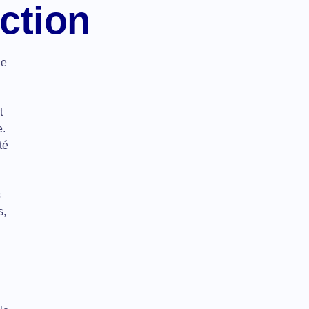
ction
ne
t
e.
té
s
s,