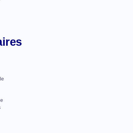
ires
le
de
s