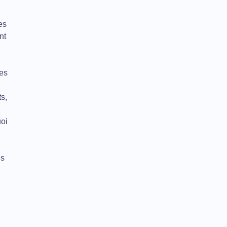
es
nt
les
ts,
oi
es