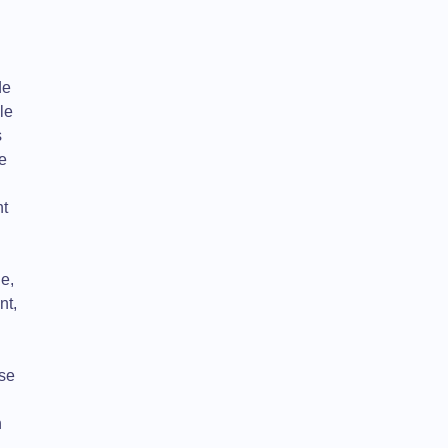
de
le
s
e
nt
e,
nt,
rse
n