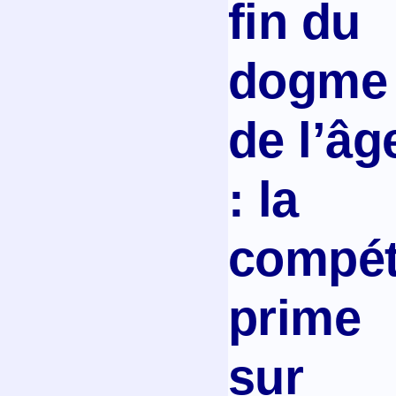
fin du
dogme
de l’âg
: la
compé
prime
sur