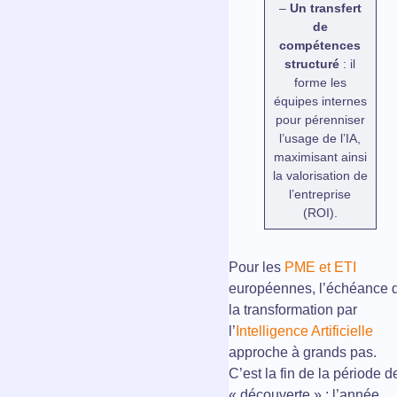
–
Un transfert
de
compétences
structuré
: il
forme les
équipes internes
pour pérenniser
l’usage de l’IA,
maximisant ainsi
la valorisation de
l’entreprise
(ROI).
Pour les
PME et ETI
européennes, l’échéance 
la transformation par
l’
Intelligence Artificielle
approche à grands pas.
C’est la fin de la période d
« découverte » ; l’année