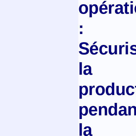
opérat
:
Sécuri
la
product
pendan
la