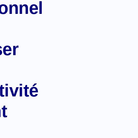
ionnel
ser
ivité
t