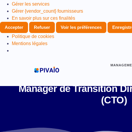
Gérer les services
Gérer {vendor_count} fournisseurs
En savoir plus sur ces finalités
Accepter
Refuser
Voir les préférences
Enregistr
Politique de cookies
Mentions légales
MANAGEMEN
Manager de Transition Di
(CTO)