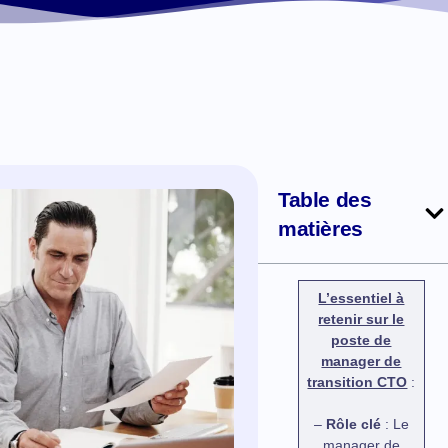
Table des
matières
L’essentiel à
retenir sur le
poste de
manager de
transition CTO
:
–
Rôle clé
: Le
manager de