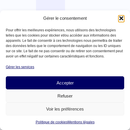
l
a
f
Gérer le consentement
o
r
Pour offrir les meilleures expériences, nous utilisons des technologies
m
telles que les cookies pour stocker et/ou accéder aux informations des
a
appareils. Le fait de consentir à ces technologies nous permettra de traiter
t
des données telles que le comportement de navigation ou les ID uniques
i
sur ce site. Le fait de ne pas consentir ou de retirer son consentement peut
avoir un effet négatif sur certaines caractéristiques et fonctions.
o
n
Gérer les services
e
t
l
Accepter
’
a
Refuser
c
c
Voir les préférences
u
l
Politique de cookies
Mentions légales
t