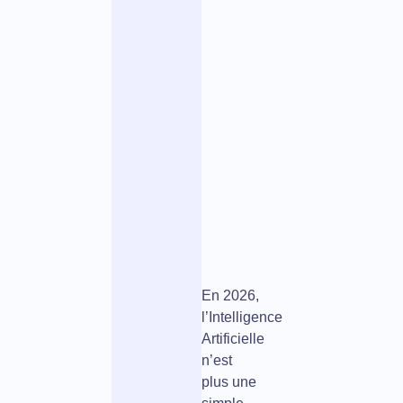
e
n
t
p
e
r
m
a
n
e
n
t
.
En 2026,
l’Intelligence
Artificielle
n’est
plus une