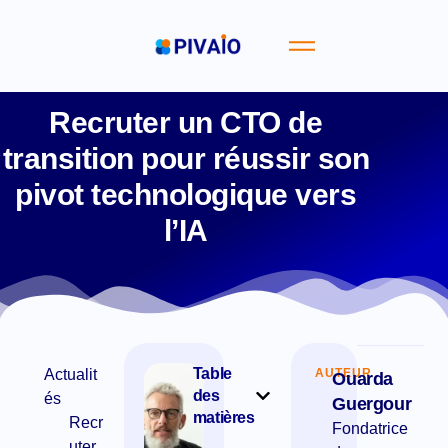
Recruter un CTO de
transition pour réussir son
pivot technologique vers
l’IA
Table
Actualit
AUTEUR
Ouarda
des
és
Guergour
matières
Recr
Fondatrice
uter