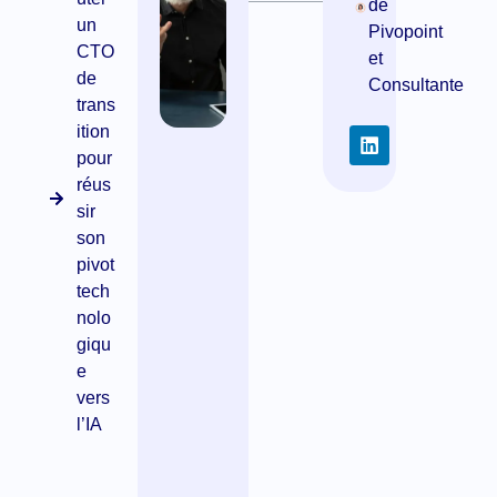
de
un
Pivopoint
L
CTO
et
’
de
Consultante
e
trans
s
ition
s
e
pour
n
réus
t
sir
i
son
e
pivot
l
tech
e
nolo
n
q
giqu
u
e
e
vers
l
l’IA
q
u
e