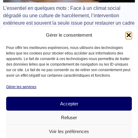
L’essentiel en quelques mots : Face à un climat social
dégradé ou une culture de harcèlement, l’intervention
extérieure est souvent la seule issue pour restaurer un cadre
de travail légal et humain : – Neutralité de l’arbitre : N’ayant
Gérer le consentement
aucun passé dans l’entreprise, le manager de transition est
le seul capable de recueillir la parole […]
Pour offrir les meilleures expériences, nous utilisons des technologies
telles que les cookies pour stocker et/ou accéder aux informations des
appareils. Le fait de consentir à ces technologies nous permettra de traiter
Prochain
→
des données telles que le comportement de navigation ou les ID uniques
sur ce site. Le fait de ne pas consentir ou de retirer son consentement peut
avoir un effet négatif sur certaines caractéristiques et fonctions.
Gérer les services
Liens
Nos
Nous
Contact
Mentions légales
services
Politique de cookies
utiles
contacter
Accepter
09
À
Copyright © 2026
60
propos
Pivaio
18
Refuser
Nos
97
projets
70
Actualités
Voir les préférences
contact@pivaio.com